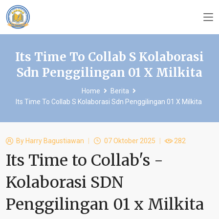
Its Time To Collab S Kolaborasi
Sdn Penggilingan 01 X Milkita
Home
Berita
Its Time To Collab S Kolaborasi Sdn Penggilingan 01 X Milkita
By
Harry Bagustiawan
07 Oktober 2025
282
Its Time to Collab's -
Kolaborasi SDN
Penggilingan 01 x Milkita